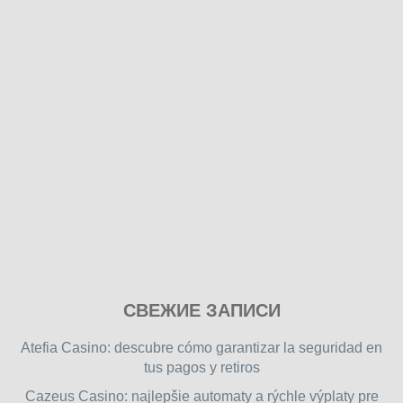
Play
СВЕЖИЕ ЗАПИСИ
our
free
Atefia Casino: descubre cómo garantizar la seguridad en
online
tus pagos y retiros
flash
Cazeus Casino: najlepšie automaty a rýchle výplaty pre