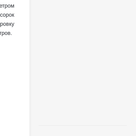
метром
сорок
ровку
тров.