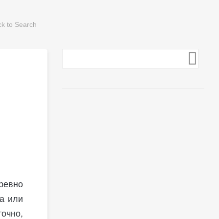
ревно
а или
очно,