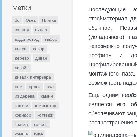
Метки
Последующие э
стройматериал дв
3d
Окна
Плитка
обычное. Перв
ванная
видео
(укладочного) п
водопровод
выбор
невозможно полу
двери
декор
профиль и дов
дерево
диван
Профилированный
дизайн
монтажного паза,
дизайн интерьера
возможность надеж
дом
дрова
зал
Еще одним необх
из дерева
камин
является его об
кантри
компьютер
обеспечивают защи
коридор
коттедж
распространения п
краска
кресло
крыша
купе