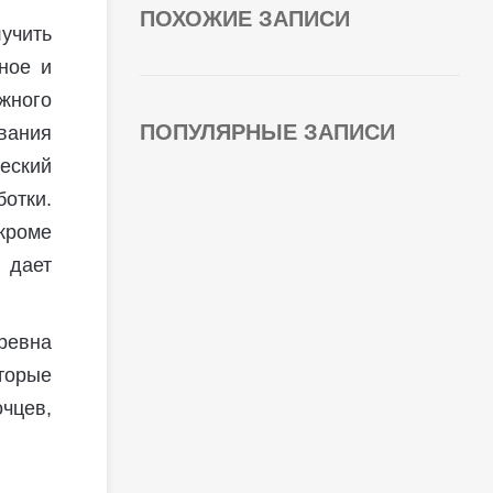
ПОХОЖИЕ ЗАПИСИ
учить
ное и
жного
ПОПУЛЯРНЫЕ ЗАПИСИ
вания
еский
отки.
кроме
 дает
ревна
торые
очцев,