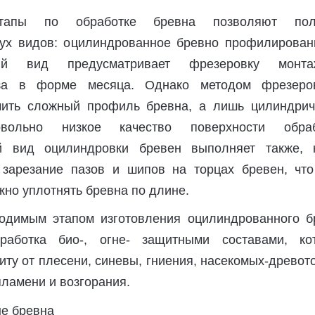
тапы по обработке бревна позволяют пол
ух видов: оцилиндрованное бревно профилирован
ый вид предусматривает фрезеровку монта
аза в форме месяца. Однако методом фрезеро
чить сложный профиль бревна, а лишь цилиндрич
ольно низкое качество поверхности обраб
 вид оцилиндровки бревен выполняет также, 
 зарезание пазов и шипов на торцах бревен, что
но уплотнять бревна по длине.
одимым этапом изготовления оцилиндрованного б
работка био-, огне- защитными составами, ко
ту от плесени, синевы, гниения, насекомых-древот
ламени и возгорания.