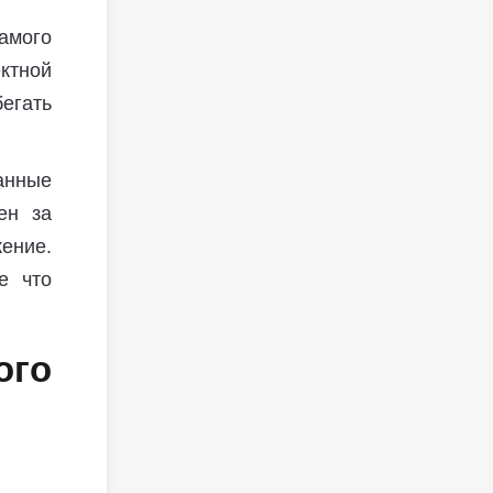
амого
ктной
бегать
анные
ен за
жение.
е что
ого