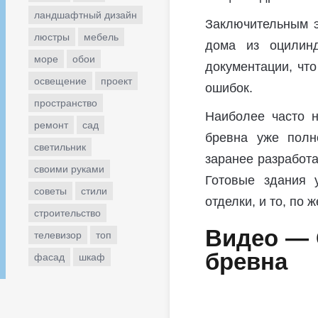
ландшафтный дизайн
Заключительным э
люстры
мебель
дома из оцилинд
море
обои
документации, что
освещение
проект
ошибок.
пространство
Наиболее часто н
ремонт
сад
бревна уже полн
светильник
заранее разработа
своими руками
Готовые здания 
советы
стили
отделки, и то, по 
строительство
Видео — 
телевизор
топ
бревна
фасад
шкаф