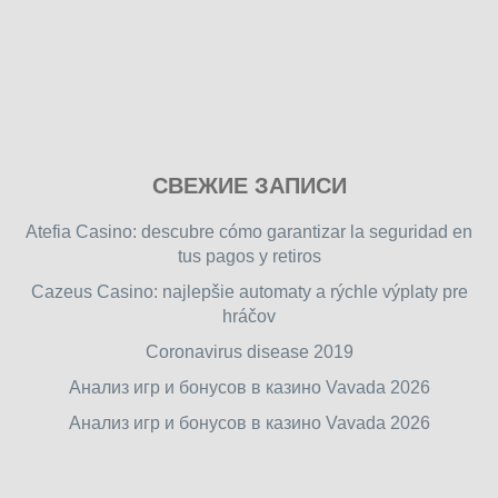
Play
СВЕЖИЕ ЗАПИСИ
our
free
Atefia Casino: descubre cómo garantizar la seguridad en
online
tus pagos y retiros
flash
Cazeus Casino: najlepšie automaty a rýchle výplaty pre
games
hráčov
on
friv.wiki
,
Coronavirus disease 2019
enjoy
Анализ игр и бонусов в казино Vavada 2026
our
Анализ игр и бонусов в казино Vavada 2026
games.