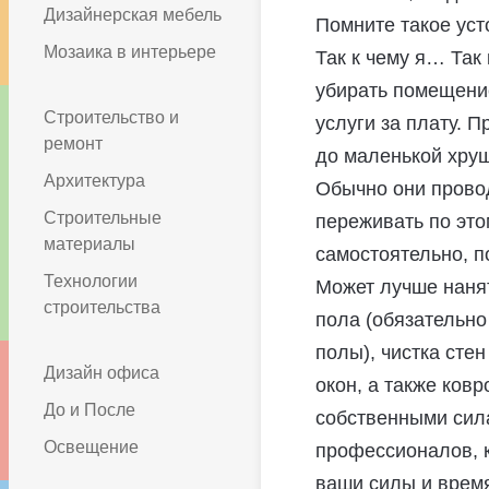
Дизайнерская мебель
Помните такое ус
Мозаика в интерьере
Так к чему я… Так
убирать помещени
Строительство и
услуги за плату. 
ремонт
до маленькой хру
Архитектура
Обычно они провод
Строительные
переживать по это
материалы
самостоятельно, п
Технологии
Может лучше наня
строительства
пола (обязательно
полы), чистка сте
Дизайн офиса
окон, а также ков
До и После
собственными сила
Освещение
профессионалов, к
ваши силы и врем