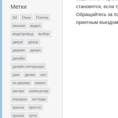
Метки
становятся, если 
Обращайтесь за п
3d
Окна
Плитка
приятным въездом
ванная
видео
водопровод
выбор
двери
декор
дерево
диван
дизайн
дизайн интерьера
дом
дрова
зал
из дерева
камин
кантри
компьютер
коридор
коттедж
краска
кресло
крыша
купе