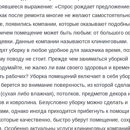
тоявшееся выражение: «Спрос рождает предложение
 как после ремонта многие не желают самостоятельн
е, появились компании, которые оказывают подобны
Причем помещение может быть любым: от большого о
щевки. Данные компании называются клининговыми.
ят уборку в любое удобное для заказчика время, по
му поводу не стоит. Прежде чем заниматься уборкой
одумайте, не жалко ли вам своего здоровья и времен
ть рабочих? Уборка помещений включает в себя убо
 берется во внимание поверхность, из которой сдел
н (сухая либо влажная), потолков, предметов декора 
ров и ковролина. Безусловно уборку можно сделать и
ми, однако иногда приходится прибегнуть к помощи
оторые качественно, быстро уберут помещение, сох
я. Особенно актуальны услуги клининговых компани