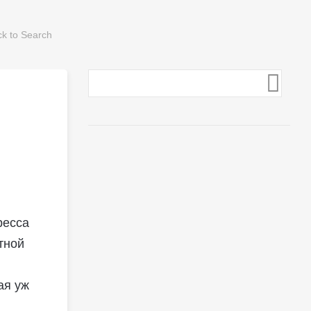
ресса
тной
ая уж