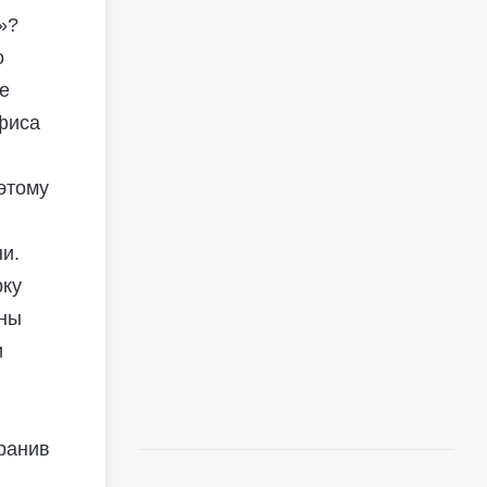
»?
о
е
фиса
этому
и.
рку
аны
и
ранив
й