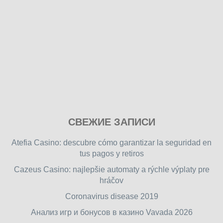
Play
СВЕЖИЕ ЗАПИСИ
our
free
Atefia Casino: descubre cómo garantizar la seguridad en
online
tus pagos y retiros
flash
Cazeus Casino: najlepšie automaty a rýchle výplaty pre
games
hráčov
on
friv.wiki
,
Coronavirus disease 2019
enjoy
Анализ игр и бонусов в казино Vavada 2026
our