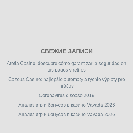
Play
СВЕЖИЕ ЗАПИСИ
our
free
Atefia Casino: descubre cómo garantizar la seguridad en
online
tus pagos y retiros
flash
Cazeus Casino: najlepšie automaty a rýchle výplaty pre
games
hráčov
on
friv.wiki
,
Coronavirus disease 2019
enjoy
Анализ игр и бонусов в казино Vavada 2026
our
Анализ игр и бонусов в казино Vavada 2026
games.