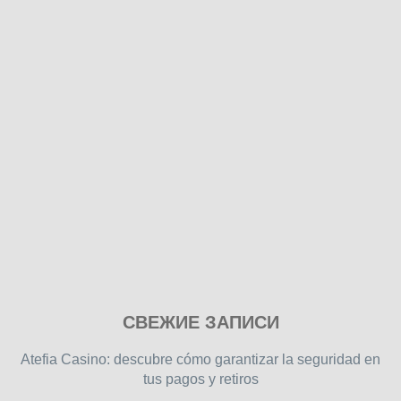
Play
СВЕЖИЕ ЗАПИСИ
our
free
Atefia Casino: descubre cómo garantizar la seguridad en
online
tus pagos y retiros
flash