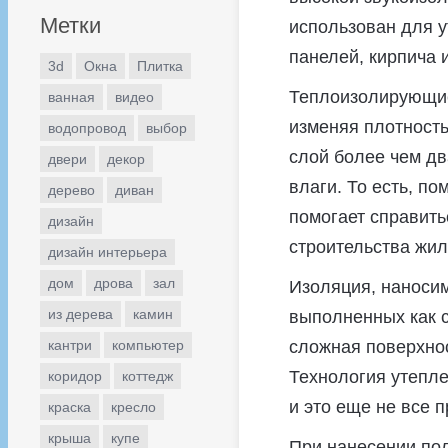
Метки
использован для у
панелей, кирпича 
3d
Окна
Плитка
Теплоизолирующие
ванная
видео
изменяя плотность
водопровод
выбор
слой более чем дв
двери
декор
влаги. То есть, п
дерево
диван
помогает справить
дизайн
строительства жил
дизайн интерьера
дом
дрова
зал
Изоляция, наноси
из дерева
камин
выполненных как с
кантри
компьютер
сложная поверхнос
Технология утепле
коридор
коттедж
и это еще не все 
краска
кресло
крыша
купе
При нанесении пол