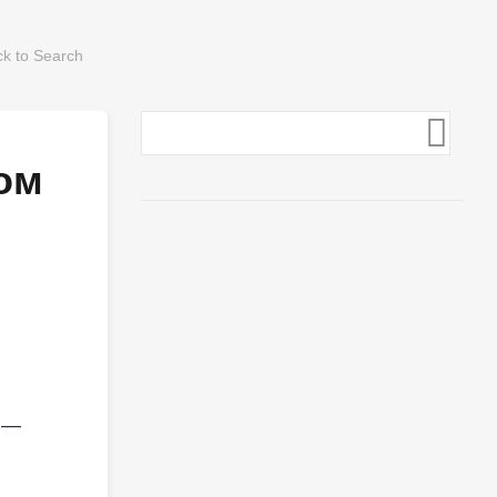
ом
 —