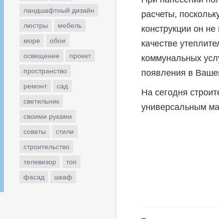
ландшафтный дизайн
расчеты, поскольк
люстры
мебель
конструкции он не
море
обои
качестве утеплите
освещение
проект
коммунальных услу
пространство
появления в Ваше
ремонт
сад
На сегодня строит
светильник
универсальным мат
своими руками
советы
стили
строительство
телевизор
топ
фасад
шкаф