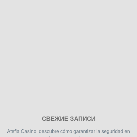
Play
СВЕЖИЕ ЗАПИСИ
our
free
Atefia Casino: descubre cómo garantizar la seguridad en