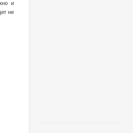
жно и
дет не