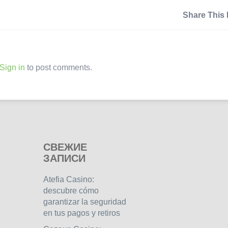
Share This 
Sign in
to post comments.
СВЕЖИЕ
ЗАПИСИ
Atefia Casino:
descubre cómo
garantizar la seguridad
en tus pagos y retiros