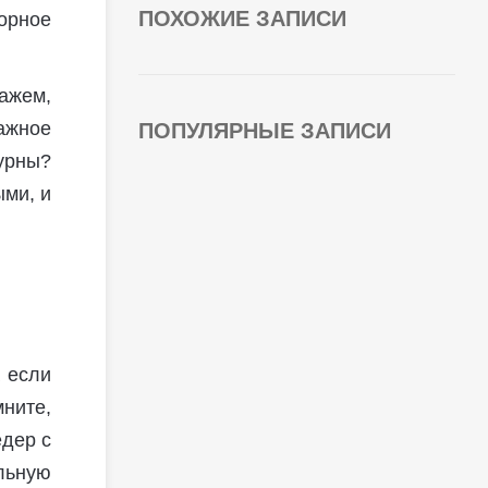
ПОХОЖИЕ ЗАПИСИ
орное
ажем,
мажное
ПОПУЛЯРНЫЕ ЗАПИСИ
 урны?
ыми, и
а если
мните,
едер с
льную