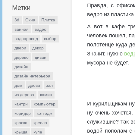
Правда, с офисо
Метки
ведро из пластика
3d
Окна
Плитка
А вот в кафе тре
ванная
видео
человек пошел, па
водопровод
выбор
полотенце куда де
двери
декор
Значит, нужно
вед
дерево
диван
мусора не будет.
дизайн
дизайн интерьера
дом
дрова
зал
из дерева
камин
И курильщикам нуж
кантри
компьютер
ну очень хочется,
коридор
коттедж
служившие? Так во
краска
кресло
водой пополам с 
крыша
купе