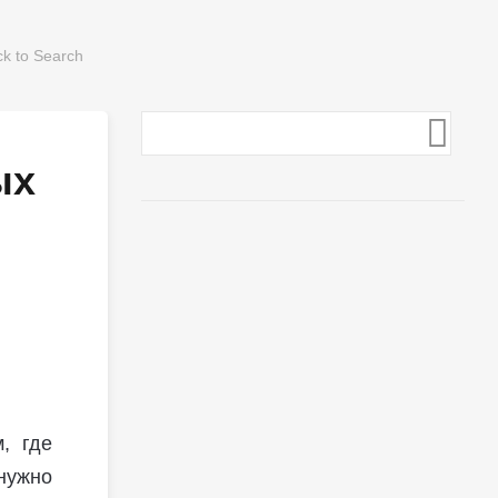
ых
, где
 нужно