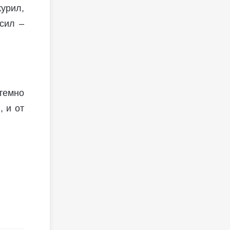
урил,
осил –
 темно
, и от