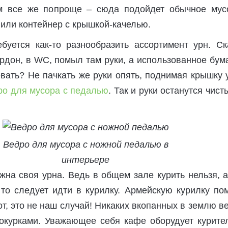
м все же попроще – сюда подойдет обычное мус
 или контейнер с крышкой-качелью.
буется как-то разнообразить ассортимент урн. Ск
рдон, в WC, помыл там руки, а использованное бу
вать? Не пачкать же руки опять, поднимая крышку
ро для мусора с педалью
. Так и руки останутся чист
Ведро для мусора с ножной педалью в
интерьере
на своя урна. Ведь в общем зале курить нельзя, 
 то следует идти в курилку. Армейскую курилку по
т, это не наш случай! Никаких вкопанных в землю в
окурками. Уважающее себя кафе оборудует курите