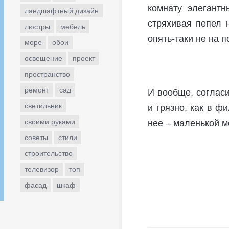
комнату элегантн
ландшафтный дизайн
стряхивая пепел н
люстры
мебель
опять-таки не на п
море
обои
освещение
проект
пространство
ремонт
сад
И вообще, согласи
светильник
и грязно, как в ф
своими руками
нее – маленькой м
советы
стили
строительство
телевизор
топ
фасад
шкаф