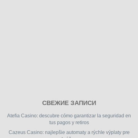
Play
СВЕЖИЕ ЗАПИСИ
our
free
Atefia Casino: descubre cómo garantizar la seguridad en
online
tus pagos y retiros
flash
Cazeus Casino: najlepšie automaty a rýchle výplaty pre
games