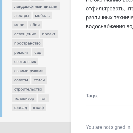
ландшафтный дизайн
отфильтровать, чт
люстры
мебель
различных техниче
море
обои
водоснабжения во
освещение
проект
пространство
ремонт
сад
светильник
своими руками
советы
стили
строительство
Tags:
телевизор
топ
фасад
шкаф
You are not signed in.