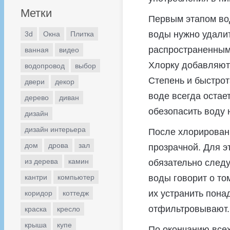
Метки
Первым этапом вод
воды нужно удалит
3d
Окна
Плитка
распространенным
ванная
видео
Хлорку добавляют 
водопровод
выбор
Степень и быстрот
двери
декор
воде всегда остае
дерево
диван
обезопасить воду 
дизайн
дизайн интерьера
После хлорировани
дом
дрова
зал
прозрачной. Для э
из дерева
камин
обязательно следу
кантри
компьютер
воды говорит о то
их устранить пона
коридор
коттедж
отфильтровывают.
краска
кресло
крыша
купе
По окончанию все