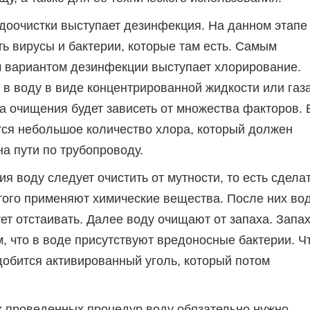
оочистки выступает дезинфекция. На данном этапе
ь вирусы и бактерии, которые там есть. Самым
 вариантом дезинфекции выступает хлорирование.
в воду в виде концентрированной жидкости или газа
а очищения будет зависеть от множества факторов. 
тся небольшое количество хлора, который должен
на пути по трубопроводу.
я воду следует очистить от мутности, то есть сдела
того применяют химические вещества. После них во
ет отстаивать. Далее воду очищают от запаха. Запа
м, что в воде присутствуют вредоносные бактерии. Ч
добится активированный уголь, который потом
х проведенных процедур воду обязательно нужно