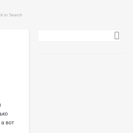
и
ько
 а вот