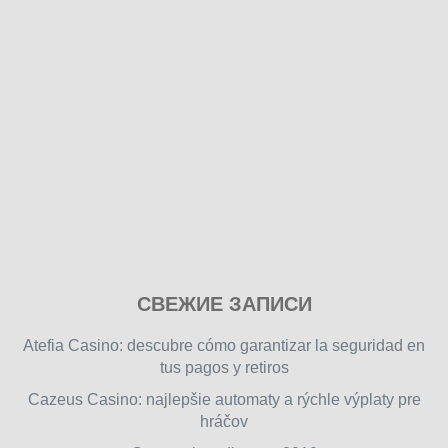
Play
СВЕЖИЕ ЗАПИСИ
our
free
Atefia Casino: descubre cómo garantizar la seguridad en
online
tus pagos y retiros
flash
Cazeus Casino: najlepšie automaty a rýchle výplaty pre
games
hráčov
on