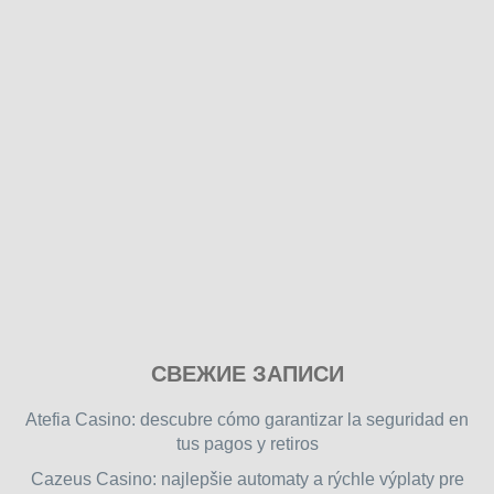
Play
СВЕЖИЕ ЗАПИСИ
our
free
Atefia Casino: descubre cómo garantizar la seguridad en
online
tus pagos y retiros
flash
Cazeus Casino: najlepšie automaty a rýchle výplaty pre
games