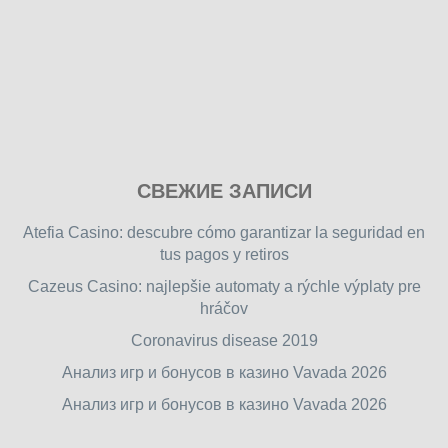
Play
СВЕЖИЕ ЗАПИСИ
our
free
Atefia Casino: descubre cómo garantizar la seguridad en
online
tus pagos y retiros
flash
Cazeus Casino: najlepšie automaty a rýchle výplaty pre
games
hráčov
on
friv.wiki
,
Coronavirus disease 2019
enjoy
Анализ игр и бонусов в казино Vavada 2026
our
Анализ игр и бонусов в казино Vavada 2026
games.