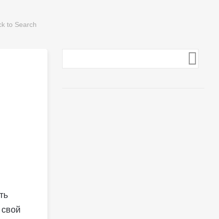
ть
 свой