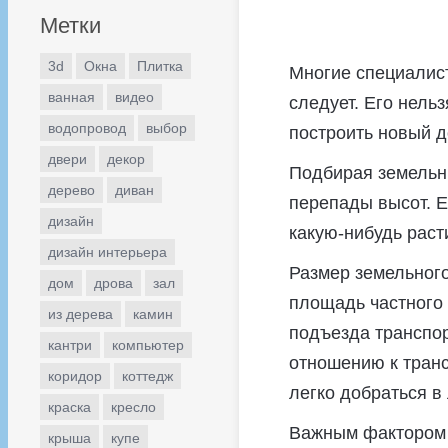
Метки
3d
Окна
Плитка
Многие специалист
ванная
видео
следует. Его нельз
водопровод
выбор
построить новый д
двери
декор
Подбирая земельны
дерево
диван
перепады высот. 
дизайн
какую-нибудь раст
дизайн интерьера
Размер земельного
дом
дрова
зал
площадь частного 
из дерева
камин
подъезда транспор
кантри
компьютер
отношению к транс
коридор
коттедж
легко добраться в
краска
кресло
Важным фактором п
крыша
купе