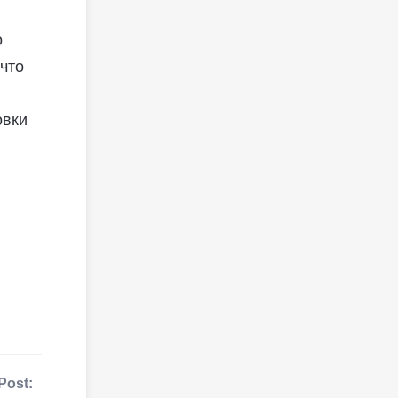
о
что
овки
Post: