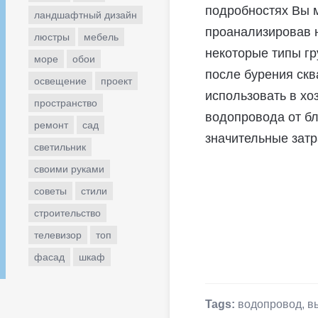
подробностях Вы м
ландшафтный дизайн
проанализировав н
люстры
мебель
некоторые типы гр
море
обои
после бурения скв
освещение
проект
использовать в хо
пространство
водопровода от бл
ремонт
сад
значительные затр
светильник
своими руками
советы
стили
строительство
телевизор
топ
фасад
шкаф
Tags:
водопровод
,
в