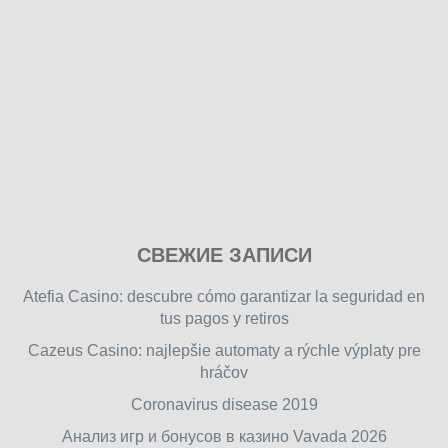
Play
СВЕЖИЕ ЗАПИСИ
our
free
Atefia Casino: descubre cómo garantizar la seguridad en
online
tus pagos y retiros
flash
Cazeus Casino: najlepšie automaty a rýchle výplaty pre
games
hráčov
on
friv.wiki
,
Coronavirus disease 2019
enjoy
Анализ игр и бонусов в казино Vavada 2026
our