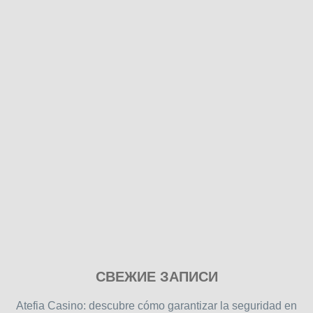
Play
СВЕЖИЕ ЗАПИСИ
our
free
Atefia Casino: descubre cómo garantizar la seguridad en