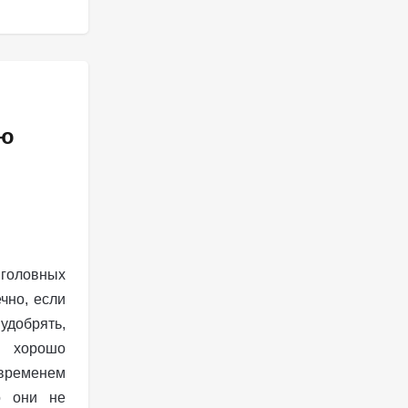
ию
 головных
чно, если
добрять,
 хорошо
 временем
о они не