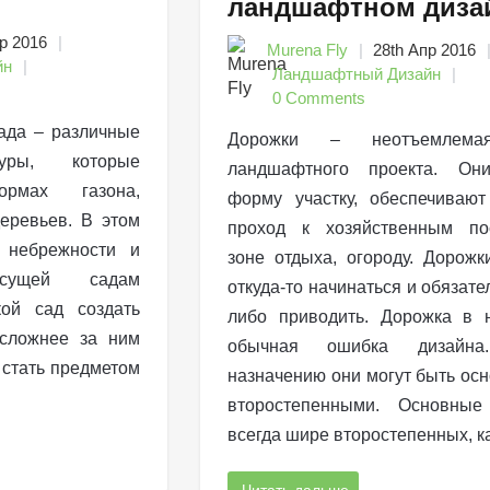
ландшафтном диза
р 2016
Murena Fly
28th Апр 2016
йн
Ландшафтный Дизайн
0 Comments
ада – различные
Дорожки – неотъемлема
гуры, которые
ландшафтного проекта. Он
рмах газона,
форму участку, обеспечиваю
деревьев. В этом
проход к хозяйственным пос
 небрежности и
зоне отдыха, огороду. Дорож
рисущей садам
откуда-то начинаться и обязате
кой сад создать
либо приводить. Дорожка в 
сложнее за ним
обычная ошибка дизай
 стать предметом
назначению они могут быть ос
второстепенными. Основные
всегда шире второстепенных, к