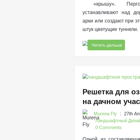
«крышу». Пергол
устанавливают над до
арки или создают при эт
штук цветущие туннели.
Читать дальше
Решетка для о
на дачном учас
Murena Fly
27th Ап
Ландшафтный Диза
0 Comments
Одной из составляющи