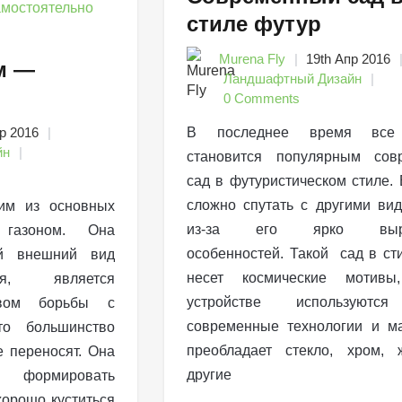
стиле футур
Murena Fly
19th Апр 2016
м —
Ландшафтный Дизайн
0 Comments
р 2016
В последнее время все
йн
становится популярным сов
сад в футуристическом стиле. 
сложно спутать с другими ви
им из основных
из-за его ярко выра
газоном. Она
особенностей. Такой сад в ст
ий внешний вид
несет космические мотив
ия, является
устройстве используютс
твом борьбы с
современные технологии и м
то большинство
преобладает стекло, хром, 
е переносят. Она
другие
 формировать
хорошо куститься