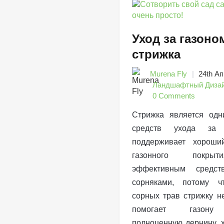
Уход за газоно
стрижка
Murena Fly
24th Ап
Ландшафтный Диза
0 Comments
Стрижка является одн
средств ухода за 
поддерживает хорош
газонного покрыт
эффективным средс
сорняками, потому ч
сорных трав стрижку н
помогает газону
полноценную дернину, 