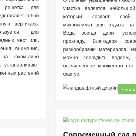
Отличным украшением любого
я решетка для
участка является небольшой
едставляет собой
который создает свой
тную вертикаль.
микроклимат для отдыха на 
ьзуется для
Вода всегда дарит успок
ядных мест или,
прохладу. Благодаря совр
чения внимания,
разнообразию материалов, и
 на каком-либо
можно соорудить водоем, с
ее устанавливают
бесчисленное множество ег
женных растений
фактур.
Читать
Современный сад 