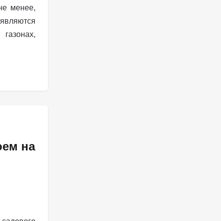
не менее,
являются
газонах,
оем на