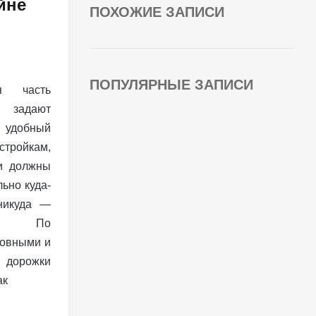
йне
ПОХОЖИЕ ЗАПИСИ
ПОПУЛЯРНЫЕ ЗАПИСИ
я часть
и задают
т удобный
тройкам,
ки должны
льно куда-
никуда —
на. По
новными и
 дорожки
ак