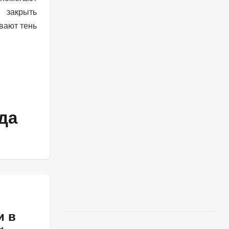
 закрыть
вают тень
да
и в