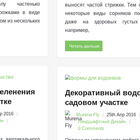
у частенько
выносят частой стрижки. Тем 
рожками в виде
некоторые виды сорняков по
ом из нескольких
даже на здоровых густых 
например,
Читать дальше
зеленения
Декоративный вод
тке
садовом участке
р 2016
Murena Fly
25th Апр 2016
йн
Ландшафтный Дизайн
0 Comments
х вертикального