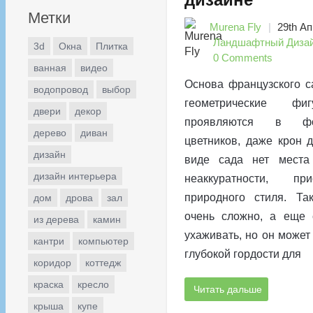
Метки
Murena Fly
29th Ап
Ландшафтный Диза
3d
Окна
Плитка
0 Comments
ванная
видео
Основа французского с
водопровод
выбор
геометрические фи
двери
декор
проявляются в фо
дерево
диван
цветников, даже крон 
дизайн
виде сада нет места
дизайн интерьера
неаккуратности, п
природного стиля. Та
дом
дрова
зал
очень сложно, а еще 
из дерева
камин
ухаживать, но он может
кантри
компьютер
глубокой гордости для
коридор
коттедж
краска
кресло
Читать дальше
крыша
купе