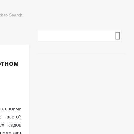
фтном
ах своими
е всего?
ех садов
омогают