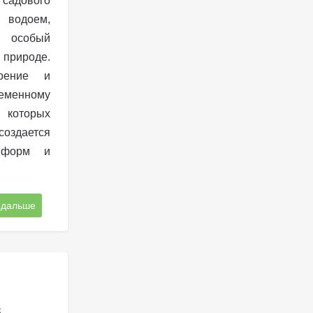
 садового
 водоем,
 особый
природе.
оение и
еменному
з которых
оздается
о форм и
 дальше
в