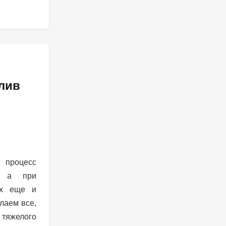
лив
 процесс
, а при
ах еще и
лаем все,
 тяжелого