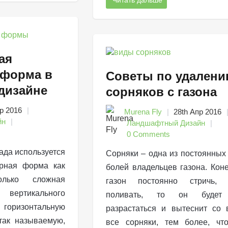
Читать дальше
ая
 форма в
Советы по удален
дизайне
сорняков с газона
р 2016
Murena Fly
28th Апр 2016
йн
Ландшафтный Дизайн
0 Comments
ада используется
Сорняки – одна из постоянных
урная форма как
болей владельцев газона. Коне
олько сложная
газон постоянно стричь, у
ертикального
поливать, то он будет
горизонтальную
разрастаться и вытеснит со
так называемую,
все сорняки, тем более, чт