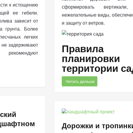
ести к истощению
сформировать вертикали,
щей ее гибели.
нежелательные виды, обеспечи
олива зависит от
и защиту от ветров.
а грунта. Более
песчаных легких
м не задерживают
Правила
ы рекомендуют
планировки
территории са
Читать дальше
ский
ндшафтном
Дорожки и тропинк