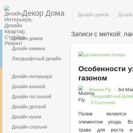
Декор Дома
Дизайн домов
Дизайн
Записи с меткой: л
Дизайн домов
Дизайн камина
Ландшафтный дизайн
Особенности у
Дизайн интерьера
газоном
Дизайн ванной
Murena Fly
3rd Ма
Ландшафтный Диза
Дизайн гостинной
0 Comments
Дизайн детской
Полив является 
Дизайн кухни
элементом ухода. В
Дизайн спальни
траве для роста и