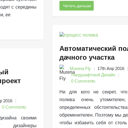
Читать дальше
водят с середины
и, ее
Автоматический по
дачного участка
Murena Fly
17th Апр 2016
ый
Ландшафтный Дизайн
проект
0 Comments
Ни для кого не секрет, что
полива очень утомителен
р 2016
0 Comments
определенных обстоятельств
обременителен. Поэтому мы де
дизайна своими
чтобы избавить себя от столь
т дизайнеры