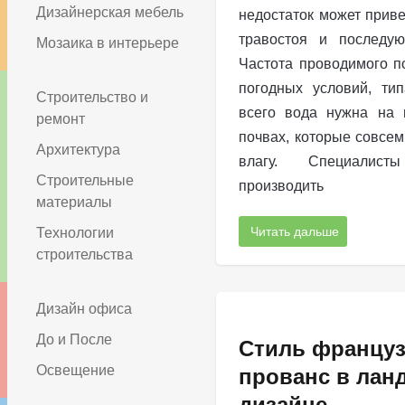
Дизайнерская мебель
недостаток может прив
травостоя и последую
Мозаика в интерьере
Частота проводимого п
погодных условий, тип
Строительство и
всего вода нужна на 
ремонт
почвах, которые совсе
Архитектура
влагу. Специалист
Строительные
производить
материалы
Читать дальше
Технологии
строительства
Дизайн офиса
До и После
Стиль француз
Освещение
прованс в ла
дизайне