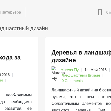
 интерьера
андшафтный дизайн
Деревья в ландша
хода за
дизайне
Murena Fly
1st Май 2016
й 2016
Ландшафтный Дизайн
йн
0 Comments
Ландшафтный дизайн на 6 сотк
необходимым
руками, что в нем важне
ода необходима
Обязательным элементом вс
 развития, ее
являются деревья. Они п