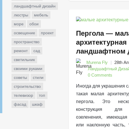
ландшафтный дизайн
люстры
мебель
море
обои
Пергола — мал
освещение
проект
архитектурная
пространство
ландшафтном 
ремонт
сад
светильник
Murena Fly
28th Ап
своими руками
Ландшафтный Диза
0 Comments
советы
стили
Иногда для украшения с
строительство
такая малая архитект
телевизор
топ
пергола. Это неск
фасад
шкаф
конструкция для в
озеленения, имеющая 
или наклонную часть, 