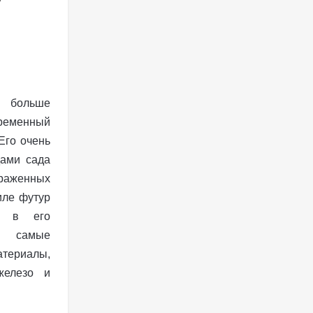
 больше
ременный
Его очень
дами сада
женных
иле футур
ы, в его
я самые
атериалы,
железо и