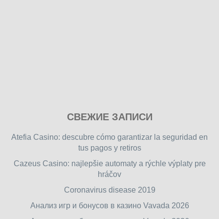
Play
СВЕЖИЕ ЗАПИСИ
our
free
Atefia Casino: descubre cómo garantizar la seguridad en
online
tus pagos y retiros
flash
Cazeus Casino: najlepšie automaty a rýchle výplaty pre
games
hráčov
on
friv.wiki
,
Coronavirus disease 2019
enjoy
Анализ игр и бонусов в казино Vavada 2026
our