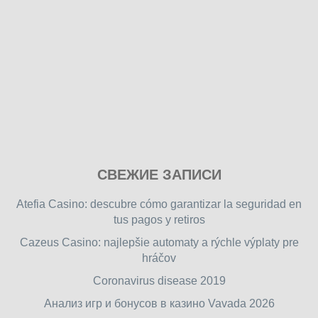
Play
СВЕЖИЕ ЗАПИСИ
our
free
Atefia Casino: descubre cómo garantizar la seguridad en
online
tus pagos y retiros
flash
Cazeus Casino: najlepšie automaty a rýchle výplaty pre
games
hráčov
on
friv.wiki
,
Coronavirus disease 2019
enjoy
Анализ игр и бонусов в казино Vavada 2026
our