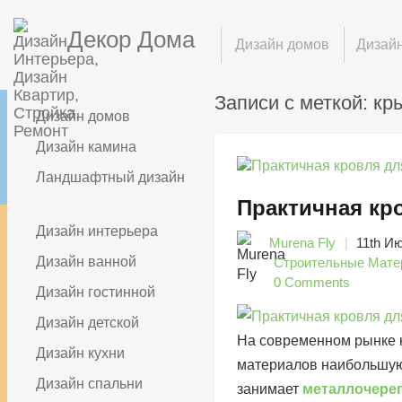
Декор Дома
Дизайн домов
Дизайн
Записи с меткой: к
Дизайн домов
Дизайн камина
Ландшафтный дизайн
Практичная кр
Дизайн интерьера
Murena Fly
11th И
Дизайн ванной
Строительные Мате
0 Comments
Дизайн гостинной
Дизайн детской
На современном рынке 
Дизайн кухни
материалов наибольшую
Дизайн спальни
занимает
металлочере