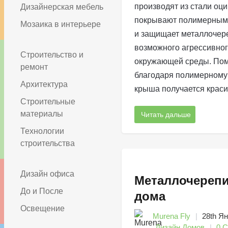
производят из стали оц
Дизайнерская мебель
покрывают полимерным
Мозаика в интерьере
и защищает металлочер
возможного агрессивно
Строительство и
окружающей среды. Пом
ремонт
благодаря полимерному
Архитектура
крыша получается краси
Строительные
материалы
Читать дальше
Технологии
строительства
Дизайн офиса
Металлочерепи
До и После
дома
Освещение
Murena Fly
28th Я
Дизайн Домов
0 