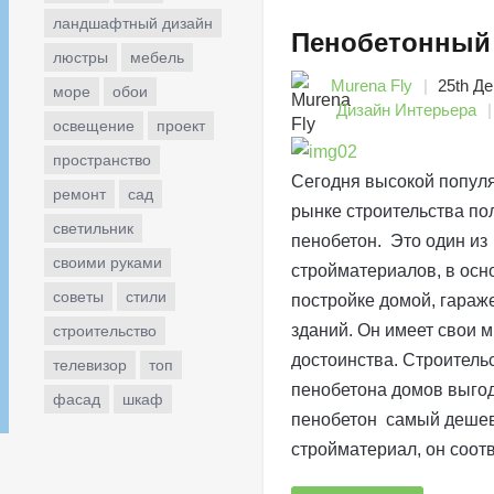
ландшафтный дизайн
Пенобетонный
люстры
мебель
Murena Fly
25th Де
море
обои
Дизайн Интерьера
освещение
проект
пространство
Сегодня высокой попул
ремонт
сад
рынке строительства по
светильник
пенобетон. Это один из
своими руками
стройматериалов, в осн
советы
стили
постройке домой, гараж
зданий. Он имеет свои 
строительство
достоинства. Строительс
телевизор
топ
пенобетона домов выгодн
фасад
шкаф
пенобетон самый деше
стройматериал, он соотв