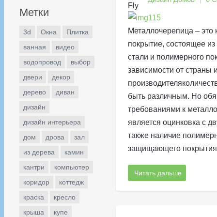
Метки
Металлочерепица – это 
3d
Окна
Плитка
покрытие, состоящее из
ванная
видео
стали и полимерного по
водопровод
выбор
зависимости от страны
двери
декор
производителяколичест
дерево
диван
быть различным. Но об
дизайн
требованиями к металл
дизайн интерьера
является оцинковка с дв
также наличие полимер
дом
дрова
зал
защищающего покрытия.
из дерева
камин
кантри
компьютер
Читать дальше
коридор
коттедж
краска
кресло
крыша
купе