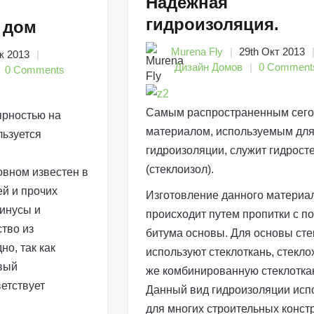
Надежная
гидроизоляция.
 дом
Murena Fly
29th Окт 2013
к 2013
Дизайн Домов
0 Comment
0 Comments
Самым распространенным сег
ярностью на
материалом, используемым дл
льзуется
гидроизоляции, служит гидрост
(стеклоизол).
овном известен в
ей и прочих
Изготовление данного материа
минусы и
происходит путем пропитки с 
тво из
битума основы. Для основы сте
о, так как
используют стеклоткань, стекло
вый
же комбинированную стеклотка
етствует
Данный вид гидроизоляции исп
для многих строительных констр