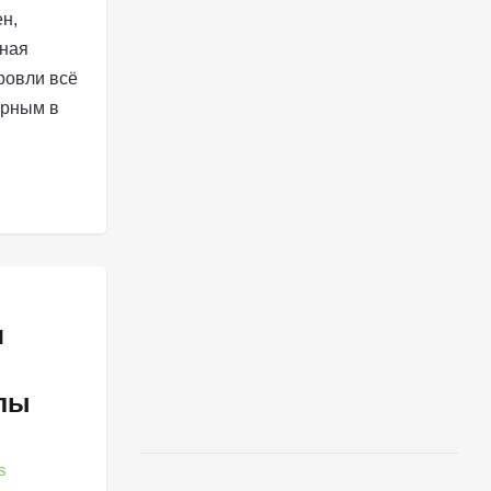
н,
нная
ровли всё
ярным в
я
лы
s