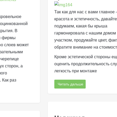
Так как для нас с вами главное 
кровельное
красота и эстетичность, давайте
 оцинкованной
подумаем, какая бы крыша
крытия. В
гармонировала с нашим домом
 и фирмы
участком, продумайте цвет, фак
во слоев может
обратите внимание на стоимост
язательными
Кроме эстетической стороны е
очерепице
оценить продолжительность сл
ух сторон, а
легкость при монтаже
ного
 Как раз
Читать дальше