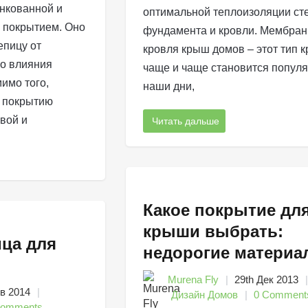
инкованной и
оптимальной теплоизоляции сте
 покрытием. Оно
фундамента и кровли. Мембра
епицу от
кровля крыш домов – этот тип к
го влияния
чаще и чаще становится попул
имо того,
наши дни,
 покрытию
вой и
Читать дальше
Какое покрытие дл
крыши выбрать:
ца для
недорогие материа
Murena Fly
29th Дек 2013
нв 2014
Дизайн Домов
0 Comment
Comments