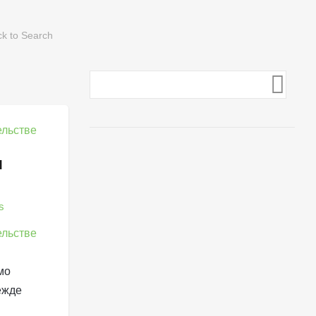
я
s
мо
ежде