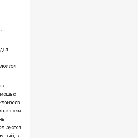
s
одня
я
елоизол
ла
помощью
клоизола
холст или
нь.
ользуется
укций, в