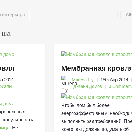
 интерьера
рыша
овля
Мембранная кровл
юн 2014
Murena Fly
15th Апр 2014
риалы
Дизайн Домов
0 Comment
Чтобы дом был более
кровельных
энергоэффективным, необходи
 популярность
выполнить ряд требований. Пр
пица
. Её
всего, вы должны подумать об